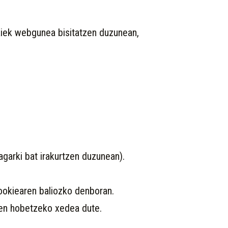
kiek webgunea bisitatzen duzunean,
agarki bat irakurtzen duzunean).
cookiearen baliozko denboran.
en hobetzeko xedea dute.