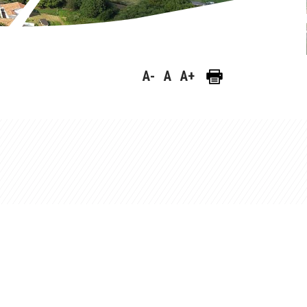
A-
A
A+