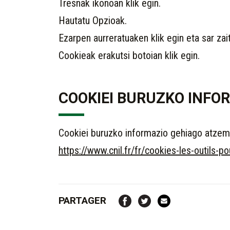
Tresnak ikonoan klik egin.
Hautatu Opzioak.
Ezarpen aurreratuaken klik egin eta sar zai
Cookieak erakutsi botoian klik egin.
COOKIEI BURUZKO INFO
Cookiei buruzko informazio gehiago atze
https://www.cnil.fr/fr/cookies-les-outils-po
PARTAGER