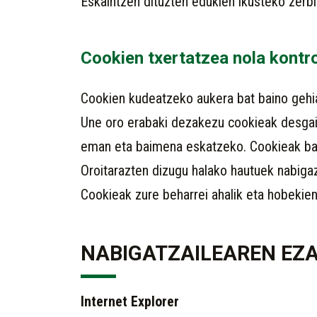
Eskaintzen dituzten edukien ikusteko zerbi
Cookien txertatzea nola kontr
Cookien kudeatzeko aukera bat baino gehi
Une oro erabaki dezakezu cookieak desgait
eman eta baimena eskatzeko. Cookieak ban
Oroitarazten dizugu halako hautuek nabiga
Cookieak zure beharrei ahalik eta hobekie
NABIGATZAILEAREN EZ
Internet Explorer