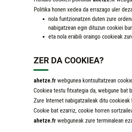
Politika honen xedea da errazago uler deza
nola funtzionatzen duten zure orden
nabigatzean egin dituzun cookiei bu
eta nola erabili oraingo cookieak zu
ZER DA COOKIEA?
ahetze.fr
webgunea kontsultatzean cookiea
Cookiea testu fitxategia da, webgune bat b
Zure Internet nabigatzaileak ditu cookieak
Cookie bat ezarriz, cookie horren sortzail
ahetze.fr
webguneak zure terminalean eza