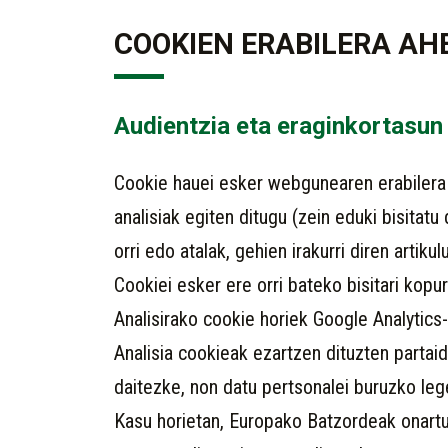
COOKIEN ERABILERA A
Audientzia eta eraginkortasun
Cookie hauei esker webgunearen erabilera 
analisiak egiten ditugu (zein eduki bisitat
orri edo atalak, gehien irakurri diren artikul
Cookiei esker ere orri bateko bisitari kop
Analisirako cookie horiek Google Analytics-
Analisia cookieak ezartzen dituzten partaid
daitezke, non datu pertsonalei buruzko le
Kasu horietan, Europako Batzordeak onartut