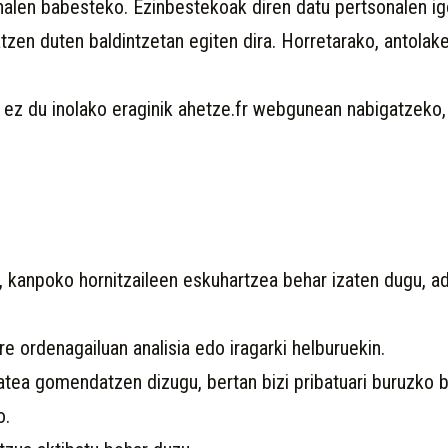
onalen babesteko. Ezinbestekoak diren datu pertsonalen i
zen duten baldintzetan egiten dira. Horretarako, antolaket
ez du inolako eraginik ahetze.fr webgunean nabigatzeko, 
 kanpoko hornitzaileen eskuhartzea behar izaten dugu, a
e ordenagailuan analisia edo iragarki helburuekin.
atea gomendatzen dizugu, bertan bizi pribatuari buruzko b
o.