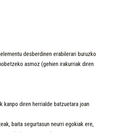
 elementu desberdinen erabilerari buruzko
a hobetzeko asmoz (gehien irakurriak diren
ik kanpo diren herrialde batzuetara joan
eak, baita segurtasun neurri egokiak ere,