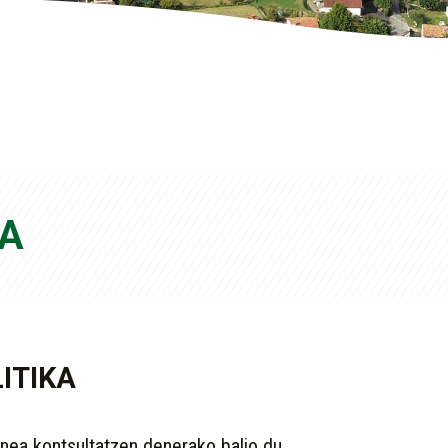
KA
ITIKA
ea kontsultatzen denerako balio du