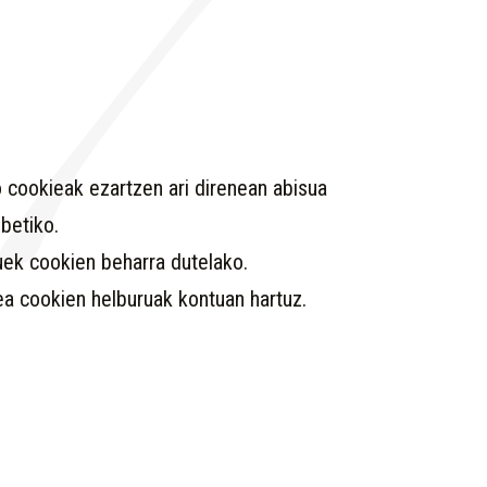
 cookieak ezartzen ari direnean abisua
betiko.
uek cookien beharra dutelako.
a cookien helburuak kontuan hartuz.