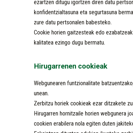
ezartzen ditugu igortzen diren datu perts
konfidentzialtasuna eta segurtasuna bermat
zure datu pertsonalen babesteko.
Cookie horien gaitzesteak edo ezabatzeak 
kalitatea ezingo dugu bermatu.
Hirugarrenen cookieak
Webgunearen funtzionalitate batzuentzako,
unean.
Zerbitzu horiek cookieak ezar ditzakete zur
Hirugarren hornitzaile horien webgunera jo
cookien erabilera nola egiten duten jakitek