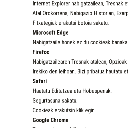
Internet Explorer nabigatzailean, Tresnak e
Atal Orokorrena, Nabigazio Historian, Ezar
Fitxategiak erakutsi botoia sakatu.
Microsoft Edge
Nabigatzaile honek ez du cookieak banaka
Firefox
Nabigatzailearen Tresnak atalean, Opzioak
Irekiko den leihoan, Bizi pribatua hautatu e
Safari
Hautatu Editatzea eta Hobespenak.
Segurtasuna sakatu.
Cookieak erakutsin klik egin.
Google Chrome