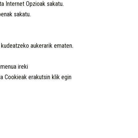
ta Internet Opzioak sakatu.
penak sakatu.
 kudeatzeko aukerarik ematen.
 menua ireki
ta Cookieak erakutsin klik egin