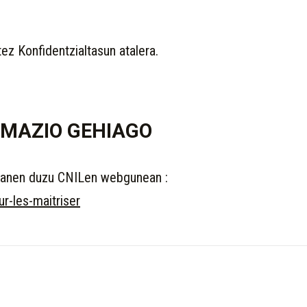
tez Konfidentzialtasun atalera.
RMAZIO GEHIAGO
manen duzu CNILen webgunean :
ur-les-maitriser