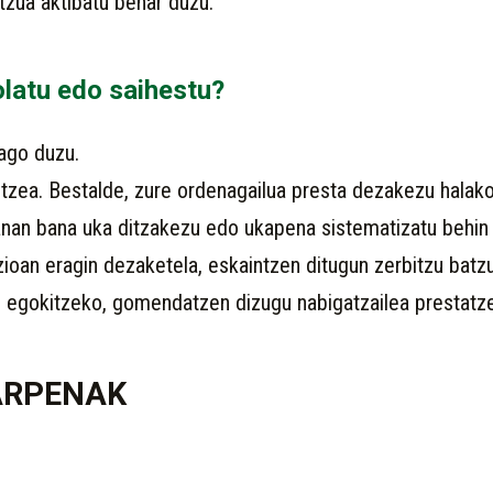
tzua aktibatu behar duzu.
olatu edo saihestu?
ago duzu.
zea. Bestalde, zure ordenagailua presta dezakezu halako
an bana uka ditzakezu edo ukapena sistematizatu behin 
zioan eragin dezaketela, eskaintzen ditugun zerbitzu batz
n egokitzeko, gomendatzen dizugu nabigatzailea prestatze
ARPENAK