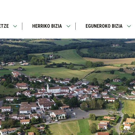
ETZE
HERRIKO BIZIA
EGUNEROKO BIZIA
Open
Open
Op
menu
menu
me