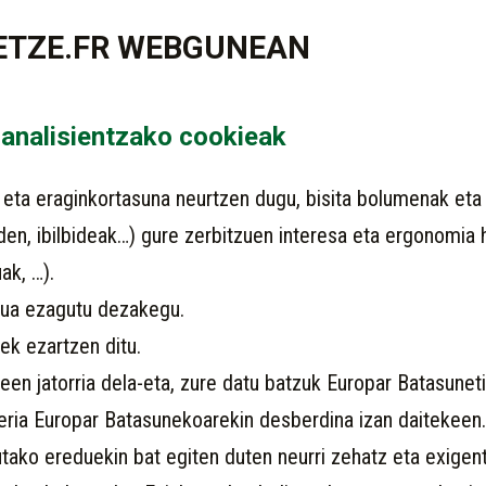
HETZE.FR WEBGUNEAN
 analisientzako cookieak
eta eraginkortasuna neurtzen dugu, bisita bolumenak eta
u den, ibilbideak…) gure zerbitzuen interesa eta ergonomi
uak, …).
urua ezagutu dezakegu.
ek ezartzen ditu.
een jatorria dela-eta, zure datu batzuk Europar Batasunet
geria Europar Batasunekoarekin desberdina izan daitekeen.
ako ereduekin bat egiten duten neurri zehatz eta exigent