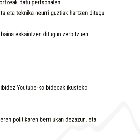
gortzeak datu pertsonalen
a eta teknika neurri guztiak hartzen ditugu
baina eskaintzen ditugun zerbitzuen
dibidez Youtube-ko bideoak ikusteko
eren politikaren berri ukan dezazun, eta