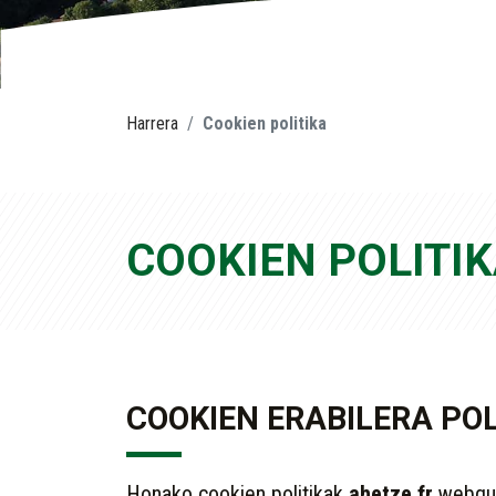
Harrera
Cookien politika
COOKIEN POLITI
COOKIEN ERABILERA POL
Honako cookien politikak
ahetze.fr
webgun