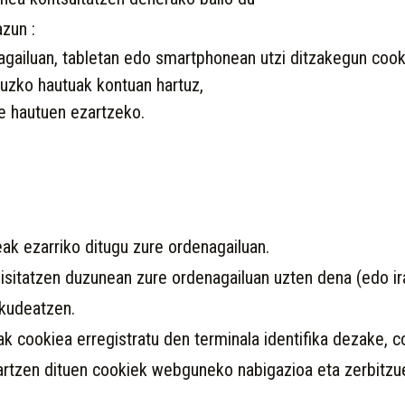
zun :
agailuan, tabletan edo smartphonean utzi ditzakegun coo
ruzko hautuak kontuan hartuz,
re hautuen ezartzeko.
k ezarriko ditugu zure ordenagailuan.
isitatzen duzunean zure ordenagailuan uzten dena (edo ir
 kudeatzen.
eak cookiea erregistratu den terminala identifika dezake, 
rtzen dituen cookiek webguneko nabigazioa eta zerbitzu