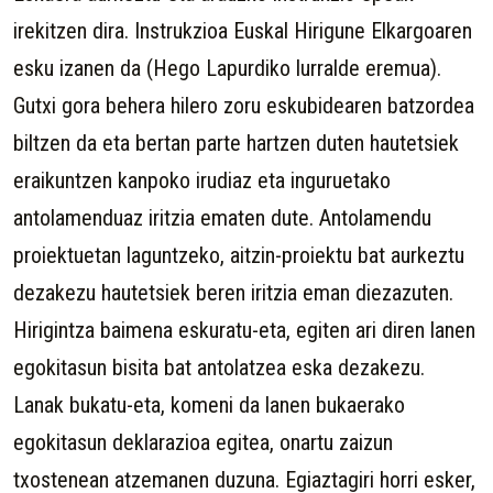
irekitzen dira. Instrukzioa Euskal Hirigune Elkargoaren
esku izanen da (Hego Lapurdiko lurralde eremua).
Gutxi gora behera hilero zoru eskubidearen batzordea
biltzen da eta bertan parte hartzen duten hautetsiek
eraikuntzen kanpoko irudiaz eta inguruetako
antolamenduaz iritzia ematen dute. Antolamendu
proiektuetan laguntzeko, aitzin-proiektu bat aurkeztu
dezakezu hautetsiek beren iritzia eman diezazuten.
Hirigintza baimena eskuratu-eta, egiten ari diren lanen
egokitasun bisita bat antolatzea eska dezakezu.
Lanak bukatu-eta, komeni da lanen bukaerako
egokitasun deklarazioa egitea, onartu zaizun
txostenean atzemanen duzuna. Egiaztagiri horri esker,