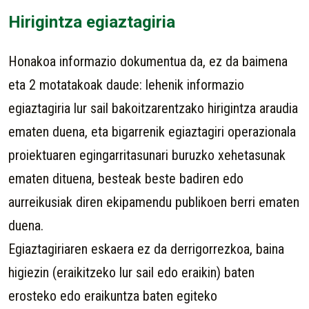
Hirigintza egiaztagiria
Honakoa informazio dokumentua da, ez da baimena
eta 2 motatakoak daude: lehenik informazio
egiaztagiria lur sail bakoitzarentzako hirigintza araudia
ematen duena, eta bigarrenik egiaztagiri operazionala
proiektuaren egingarritasunari buruzko xehetasunak
ematen dituena, besteak beste badiren edo
aurreikusiak diren ekipamendu publikoen berri ematen
duena.
Egiaztagiriaren eskaera ez da derrigorrezkoa, baina
higiezin (eraikitzeko lur sail edo eraikin) baten
erosteko edo eraikuntza baten egiteko