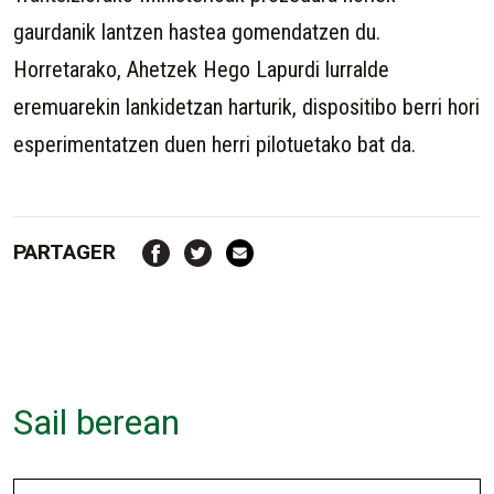
gaurdanik lantzen hastea gomendatzen du.
Horretarako, Ahetzek Hego Lapurdi lurralde
eremuarekin lankidetzan harturik, dispositibo berri hori
esperimentatzen duen herri pilotuetako bat da.
PARTAGER
Sail berean