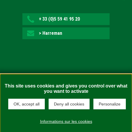
+ 33 (0)5 59 41 95 20
> Harreman
Irisgarritasuna: ez bete-arazlea (auditoretza zain)
This site uses cookies and gives you control over what
you want to activate
Legezko oharrak
Webgunearen mapa
OK, accept all
Deny all cookies
Personalize
Konfidentzialtasun politika
Cookien politika
Informations sur les cookies
Diseinua :
Novaldi