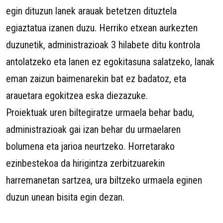
egin dituzun lanek arauak betetzen dituztela
egiaztatua izanen duzu. Herriko etxean aurkezten
duzunetik, administrazioak 3 hilabete ditu kontrola
antolatzeko eta lanen ez egokitasuna salatzeko, lanak
eman zaizun baimenarekin bat ez badatoz, eta
arauetara egokitzea eska diezazuke.
Proiektuak uren biltegiratze urmaela behar badu,
administrazioak gai izan behar du urmaelaren
bolumena eta jarioa neurtzeko. Horretarako
ezinbestekoa da hirigintza zerbitzuarekin
harremanetan sartzea, ura biltzeko urmaela eginen
duzun unean bisita egin dezan.