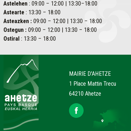
Astelehen
: 09:00 – 12:00 | 13:30–18:00
Astearte
: 13:30 – 18:00
Asteazken
:
09:00 – 12:00 | 13:30 – 18:00
Ostegun
:
09:00 – 12:00 | 13:30 – 18:00
Ostiral
: 13:30 – 18:00
Ahetze
MAIRIE D'AHETZE
1 Place Mattin Trecu
64210 Ahetze