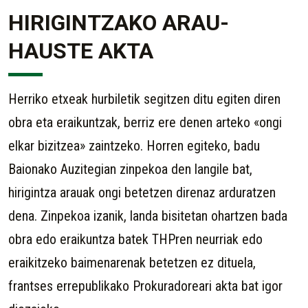
HIRIGINTZAKO ARAU-
HAUSTE AKTA
Herriko etxeak hurbiletik segitzen ditu egiten diren
obra eta eraikuntzak, berriz ere denen arteko «ongi
elkar bizitzea» zaintzeko. Horren egiteko, badu
Baionako Auzitegian zinpekoa den langile bat,
hirigintza arauak ongi betetzen direnaz arduratzen
dena. Zinpekoa izanik, landa bisitetan ohartzen bada
obra edo eraikuntza batek THPren neurriak edo
eraikitzeko baimenarenak betetzen ez dituela,
frantses errepublikako Prokuradoreari akta bat igor