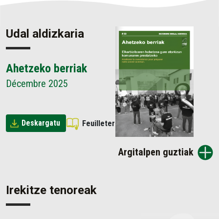
Udal aldizkaria
Ahetzeko berriak
Décembre 2025
Deskargatu
Feuilleter
Argitalpen guztiak
Irekitze tenoreak