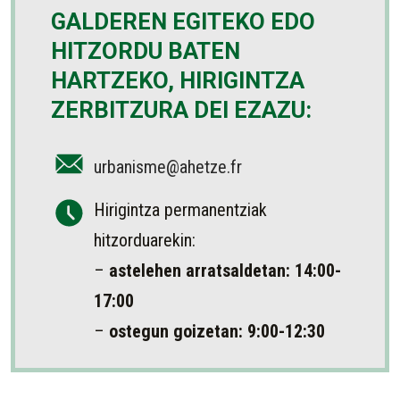
GALDEREN EGITEKO EDO
HITZORDU BATEN
HARTZEKO, HIRIGINTZA
ZERBITZURA DEI EZAZU:
urbanisme@ahetze.fr
Hirigintza permanentziak
hitzorduarekin:
–
astelehen arratsaldetan: 14:00-
17:00
–
ostegun goizetan: 9:00-12:30