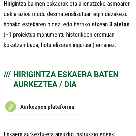
Hirigintza baimen eskaerak eta alienatzeko asmoaren
deklarazioa modu desmaterializatuan egin dezakezu
honako estekaren bidez, edo herriko etxean
3 aletan
(+1 proiektua monumentu historikoen eremuan
kokatzen bada, hots elizaren inguruan) emanez.
HIRIGINTZA ESKAERA BATEN
AURKEZTEA / DIA
Aurkezpen plataforma
Eskaera aurkeztu-eta arauzko instrukzio epeak