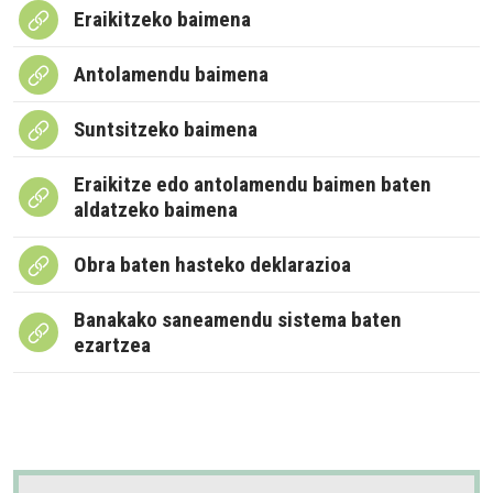
Eraikitzeko baimena
Antolamendu baimena
Suntsitzeko baimena
Eraikitze edo antolamendu baimen baten
aldatzeko baimena
Obra baten hasteko deklarazioa
Banakako saneamendu sistema baten
ezartzea