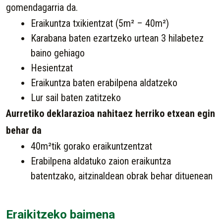
gomendagarria da.
Eraikuntza txikientzat (5m² – 40m²)
Karabana baten ezartzeko urtean 3 hilabetez
baino gehiago
Hesientzat
Eraikuntza baten erabilpena aldatzeko
Lur sail baten zatitzeko
Aurretiko deklarazioa nahitaez herriko etxean egin
behar da
40m²tik gorako eraikuntzentzat
Erabilpena aldatuko zaion eraikuntza
batentzako, aitzinaldean obrak behar dituenean
Eraikitzeko baimena