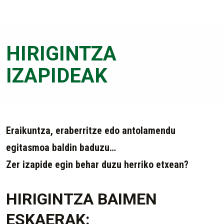
HIRIGINTZA
IZAPIDEAK
Eraikuntza, eraberritze edo antolamendu
egitasmoa baldin baduzu…
Zer izapide egin behar duzu herriko etxean?
HIRIGINTZA BAIMEN
ESKAERAK: