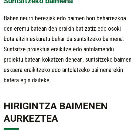
Suntsitzeko baimena
Babes neurri bereziak edo baimen hori beharrezkoa
den eremu batean den eraikin bat zatiz edo osoki
bota aitzin eskuratu behar da suntsitzeko baimena.
Suntsitze proiektua eraikitze edo antolamendu
proiektu batean kokatzen denean, suntsitzeko baimen
eskaera eraikitzeko edo antolatzeko baimenarekin
batera egin daiteke.
HIRIGINTZA BAIMENEN
AURKEZTEA