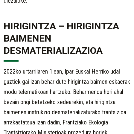
diezaioke.
HIRIGINTZA – HIRIGINTZA
BAIMENEN
DESMATERIALIZAZIOA
2022ko urtarrilaren 1.ean, Ipar Euskal Herriko udal
guztiek gai izan behar dute hirigintza baimen eskaerak
modu telematikoan hartzeko. Beharmendu hori ahal
bezain ongi betetzeko xedearekin, eta hirigintza
baimenen instrukzio desmaterializaturako trantsizioa
arrakastatsua izan dadin, Frantziako Ekologia
Trantsiziorako Ministerioak prozedura horiek