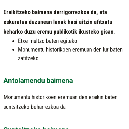
Eraikitzeko baimena derrigorrezkoa da, eta
eskuratua duzunean lanak hasi aitzin afitxatu
beharko duzu eremu publikotik ikusteko gisan.
Etxe multzo baten egiteko
Monumentu historikoen eremuan den lur baten
zatitzeko
Antolamendu baimena
Monumentu historikoen eremuan den eraikin baten
suntsitzeko beharrezkoa da