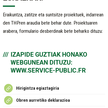
Eraikuntza, zatitze eta suntsitze proiektuek, indarrean
den THPren araudia bete behar dute. Proiektuaren
arabera, formulario desberdinak bete beharko dituzu:
IZAPIDE GUZTIAK HONAKO
WEBGUNEAN DITUZU:
WWW.SERVICE-PUBLIC.FR
Hirigintza egiaztagiria
Obren aurretiko deklarazioa