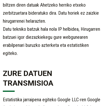
biltzen diren datuak Ahetzeko herriko etxeko
zerbitzuetara bideratuko dira. Datu horiek ez zaizkie
hirugarrenei helarazten.
Datu tekniko batzuk hala nola IP helbidea, Hirugarren
batzuei igor diezazkiekegu gure webgunearen
erabilpenari buruzko azterketa eta estatistiken
egiteko.
ZURE DATUEN
TRANSMISIOA
Estatistika jarraipena egiteko Google LLC-ren Google