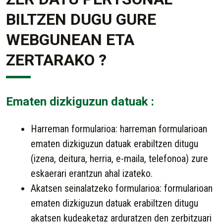
BILTZEN DUGU GURE
WEBGUNEAN ETA
ZERTARAKO ?
Ematen dizkiguzun datuak :
Harreman formularioa: harreman formularioan
ematen dizkiguzun datuak erabiltzen ditugu
(izena, deitura, herria, e-maila, telefonoa) zure
eskaerari erantzun ahal izateko.
Akatsen seinalatzeko formularioa: formularioan
ematen dizkiguzun datuak erabiltzen ditugu
akatsen kudeaketaz arduratzen den zerbitzuari