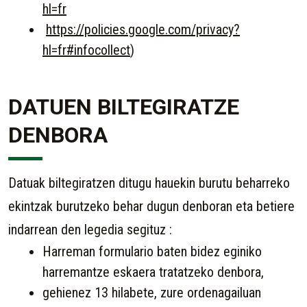
hl=fr
https://policies.google.com/privacy?
hl=fr#infocollect
)
DATUEN BILTEGIRATZE
DENBORA
Datuak biltegiratzen ditugu hauekin burutu beharreko
ekintzak burutzeko behar dugun denboran eta betiere
indarrean den legedia segituz :
Harreman formulario baten bidez eginiko
harremantze eskaera tratatzeko denbora,
gehienez 13 hilabete, zure ordenagailuan