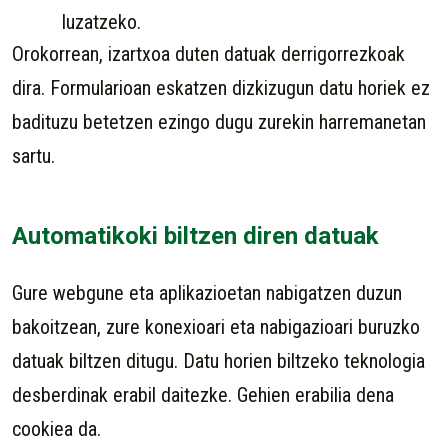
luzatzeko.
Orokorrean, izartxoa duten datuak derrigorrezkoak
dira. Formularioan eskatzen dizkizugun datu horiek ez
badituzu betetzen ezingo dugu zurekin harremanetan
sartu.
Automatikoki biltzen diren datuak
Gure webgune eta aplikazioetan nabigatzen duzun
bakoitzean, zure konexioari eta nabigazioari buruzko
datuak biltzen ditugu. Datu horien biltzeko teknologia
desberdinak erabil daitezke. Gehien erabilia dena
cookiea da.