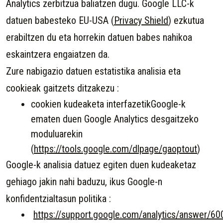
Analytics zerbitzua baliatzen dugu. Google LLC-k
datuen babesteko EU-USA (
Privacy Shield
) ezkutua
erabiltzen du eta horrekin datuen babes nahikoa
eskaintzera engaiatzen da.
Zure nabigazio datuen estatistika analisia eta
cookieak gaitzets ditzakezu :
cookien kudeaketa interfazetikGoogle-k
ematen duen Google Analytics desgaitzeko
moduluarekin
(
https://tools.google.com/dlpage/gaoptout
)
Google-k analisia datuez egiten duen kudeaketaz
gehiago jakin nahi baduzu, ikus Google-n
konfidentzialtasun politika :
https://support.google.com/analytics/answer/6