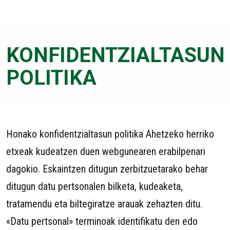
KONFIDENTZIALTASUN
POLITIKA
Honako konfidentzialtasun politika Ahetzeko herriko
etxeak kudeatzen duen webgunearen erabilpenari
dagokio. Eskaintzen ditugun zerbitzuetarako behar
ditugun datu pertsonalen bilketa, kudeaketa,
tratamendu eta biltegiratze arauak zehazten ditu.
«Datu pertsonal» terminoak identifikatu den edo