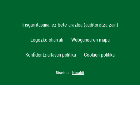
Irisgarritasuna: ez bete-arazlea (auditoretza zain)
Legezko oharrak
Webgunearen mapa
Konfidentzialtasun politika
Cookien politika
Diseinua :
Novaldi