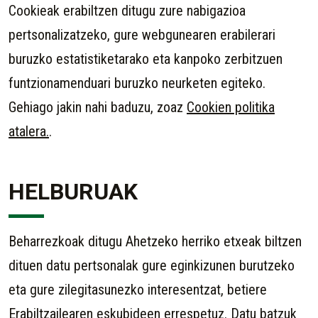
Cookieak erabiltzen ditugu zure nabigazioa
pertsonalizatzeko, gure webgunearen erabilerari
buruzko estatistiketarako eta kanpoko zerbitzuen
funtzionamenduari buruzko neurketen egiteko.
Gehiago jakin nahi baduzu, zoaz
Cookien politika
atalera.
.
HELBURUAK
Beharrezkoak ditugu Ahetzeko herriko etxeak biltzen
dituen datu pertsonalak gure eginkizunen burutzeko
eta gure zilegitasunezko interesentzat, betiere
Erabiltzailearen eskubideen errespetuz. Datu batzuk