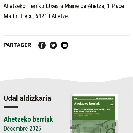
Ahetzeko Herriko Etxea à
Mairie de
Ahetze,
1 Place
Mattin Trecu, 64210 Ahetze.
PARTAGER
Udal aldizkaria
Ahetzeko berriak
Décembre 2025