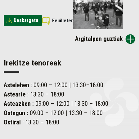
Deskargatu
Feuilleter
Argitalpen guztiak
Irekitze tenoreak
Astelehen
: 09:00 – 12:00 | 13:30–18:00
Astearte
: 13:30 – 18:00
Asteazken
:
09:00 – 12:00 | 13:30 – 18:00
Ostegun
:
09:00 – 12:00 | 13:30 – 18:00
Ostiral
: 13:30 – 18:00