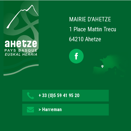
Ahetze
MAIRIE D'AHETZE
1 Place Mattin Trecu
64210 Ahetze
+ 33 (0)5 59 41 95 20
> Harreman