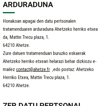
ARDURADUNA
Honakoan aipagai den datu pertsonalen
tratamenduaren arduraduna Ahetzeko herriko etxea
da, Mattin Trecu plaza, 1.
64210 Ahetze.
Zure datuen tratamenduari buruzko eskaerak
Ahetzeko herriko etxeari helarazi behar dizkiozu e-
mailez
contact@ahetze.fr
,edo postaz: Ahetzeko
Herriko Etxea, Mattin Trecu plaza, 1.
64210 Ahetze.
ZER DATU PERTSONAL