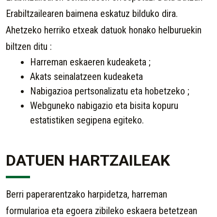
Erabiltzailearen baimena eskatuz bilduko dira.
Ahetzeko herriko etxeak datuok honako helburuekin
biltzen ditu :
Harreman eskaeren kudeaketa ;
Akats seinalatzeen kudeaketa
Nabigazioa pertsonalizatu eta hobetzeko ;
Webguneko nabigazio eta bisita kopuru
estatistiken segipena egiteko.
DATUEN HARTZAILEAK
Berri paperarentzako harpidetza, harreman
formularioa eta egoera zibileko eskaera betetzean