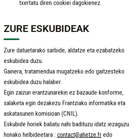
txertatu diren cookiei dagokienez.
ZURE ESKUBIDEAK
Zure datuetarako sarbide, aldatze eta ezabatzeko
eskubidea duzu.
Gainera, tratamendua mugatzeko edo gaitzesteko
eskubidea duzu halaber.
Egin zaizun erantzunarekin ez bazaude konforme,
salaketa egin dezakezu Frantziako informatika eta
askatasunen komisioan (CNIL).
Eskubide horiek baliatu nahi badituzu idatz iezaguzu
honako helbideetara :
contact@ahetze.fr
edo