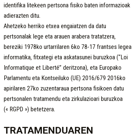
identifika litekeen pertsona fisiko baten informazioak
adierazten ditu.
Ahetzeko herriko etxea engaiatzen da datu
pertsonalak lege eta arauen arabera tratatzera,
bereziki 1978ko urtarrilaren 6ko 78-17 frantses legea
informatika, fitxategi eta askatasunei buruzkoa (“Loi
Informatique et Liberté” deritzona), eta Europako
Parlamentu eta Kontseiluko (UE) 2016/679 2016ko
apirilaren 27ko zuzentaraua pertsona fisikoen datu
pertsonalen tratamendu eta zirkulazioari buruzkoa
(« RGPD ») betetzera.
TRATAMENDUAREN