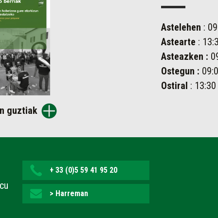
Astelehen
: 09
Astearte
: 13:
Asteazken
:
09
Ostegun
:
09:0
Ostiral
: 13:30
n guztiak
+ 33 (0)5 59 41 95 20
ecu
> Harreman