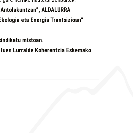
e Antolakuntzan”, ALDALURRA
kologia eta Energia Trantsizioan”
.
sindikatu mistoan
.
dituen Lurralde Koherentzia Eskemako