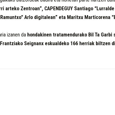
rri arteko Zentroan”, CAPENDEGUY Santiago “Lurrald
muntxo“ Arlo digitalean” eta Maritxu Marticorena “E
:
ria izanen da
hondakinen tratamendurako Bil Ta Garbi 
a Frantziako Seignanx eskualdeko 166 herriak biltzen 