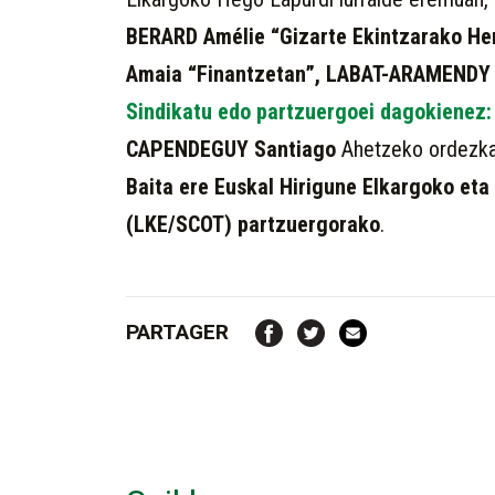
BERARD Amélie “Gizarte Ekintzarako He
Amaia “Finantzetan”, LABAT-ARAMENDY Ra
Sindikatu edo partzuergoei dagokienez
CAPENDEGUY Santiago
Ahetzeko ordezka
Baita ere Euskal Hirigune Elkargoko et
(LKE/SCOT) partzuergorako
.
PARTAGER