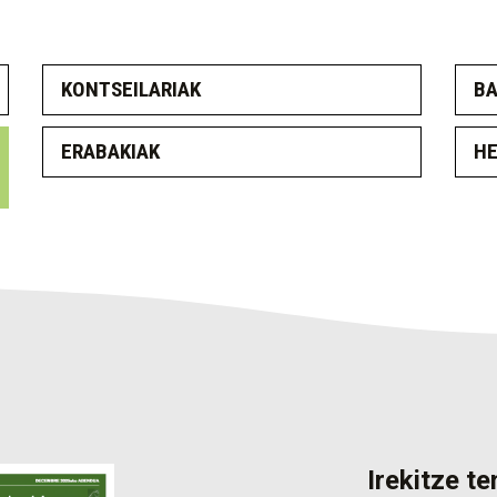
KONTSEILARIAK
B
ERABAKIAK
HE
Irekitze t