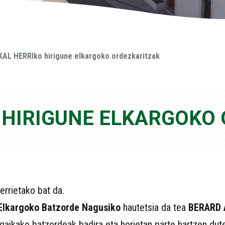
AL HERRIko hirigune elkargoko ordezkaritzak
 HIRIGUNE ELKARGOKO
errietako bat da.
Elkargoko Batzorde Nagusiko
hautetsia da tea
BERARD 
aikako batzordeak badira eta horietan parte hartzen dute