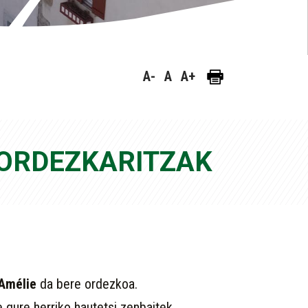
A-
A
A+
 ORDEZKARITZAK
Amélie
da bere ordezkoa.
 gure herriko hautetsi zenbaitek.