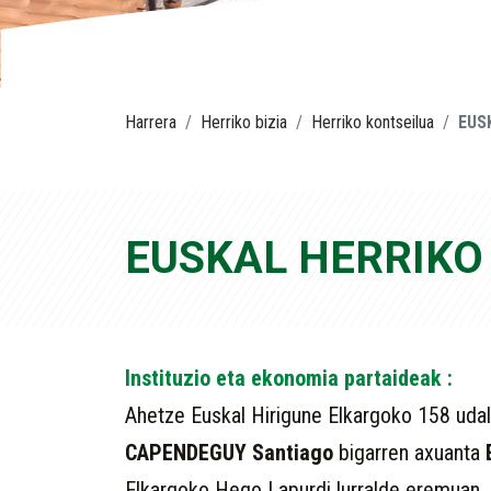
Harrera
Herriko bizia
Herriko kontseilua
EUSK
EUSKAL HERRIKO
Instituzio eta ekonomia partaideak :
Ahetze Euskal Hirigune Elkargoko 158 udal
CAPENDEGUY Santiago
bigarren axuanta
Elkargoko Hego Lapurdi lurralde eremuan, g