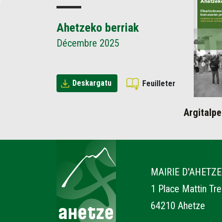
Ahetzeko berriak
Décembre 2025
Deskargatu
Feuilleter
Argitalpe
Ahetze
MAIRIE D'AHETZE
1 Place Mattin Tr
64210 Ahetze