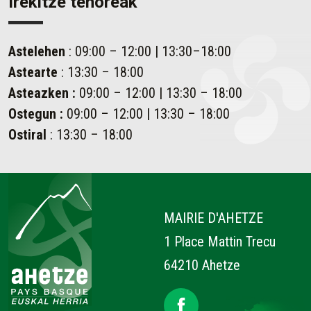
Irekitze tenoreak
Astelehen
: 09:00 – 12:00 | 13:30–18:00
Astearte
: 13:30 – 18:00
Asteazken
:
09:00 – 12:00 | 13:30 – 18:00
Ostegun
:
09:00 – 12:00 | 13:30 – 18:00
Ostiral
: 13:30 – 18:00
Ahetze
MAIRIE D'AHETZE
1 Place Mattin Trecu
64210 Ahetze