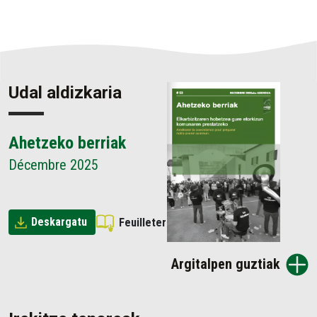
Udal aldizkaria
Ahetzeko berriak
Décembre 2025
Deskargatu
Feuilleter
Argitalpen guztiak