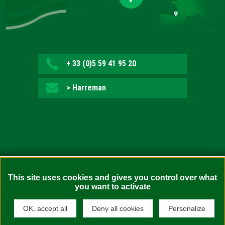
+ 33 (0)5 59 41 95 20
> Harreman
Irisgarritasuna: ez bete-arazlea (auditoretza zain)
This site uses cookies and gives you control over what
you want to activate
Legezko oharrak
Webgunearen mapa
OK, accept all
Deny all cookies
Personalize
Konfidentzialtasun politika
Cookien politika