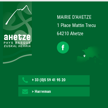
Ahetze
MAIRIE D'AHETZE
1 Place Mattin Trecu
64210 Ahetze
+ 33 (0)5 59 41 95 20
> Harreman