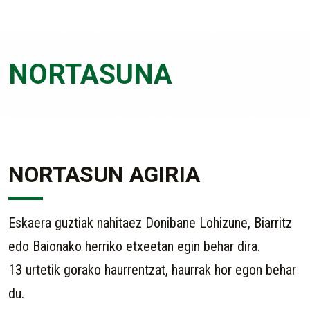
NORTASUNA
NORTASUN AGIRIA
Eskaera guztiak nahitaez Donibane Lohizune, Biarritz
edo Baionako herriko etxeetan egin behar dira.
13 urtetik gorako haurrentzat, haurrak hor egon behar
du.