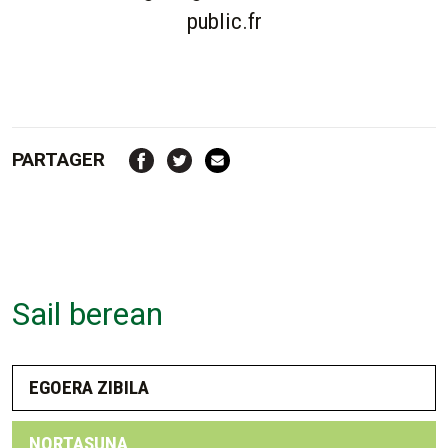
public.fr
PARTAGER
Sail berean
EGOERA ZIBILA
NORTASUNA