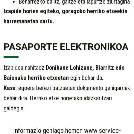
Beharrezko balitz, galtze eta lapurtze ziurtagiria
Izapide horien egiteko, goragoko herriko etxeekin
harremanetan sartu
.
PASAPORTE ELEKTRONIKOA
Izapidea nahitaez
Donibane Lohizune, Biarritz edo
Baionako herriko etxeetan
egin behar da
.
Kasu
: egoera berezi batzuetan dokumentu gehigarriak
behar dira. Herriko etxe horietako idazkaritzari
galdegin.
Informazio gehiago hemen www.service-