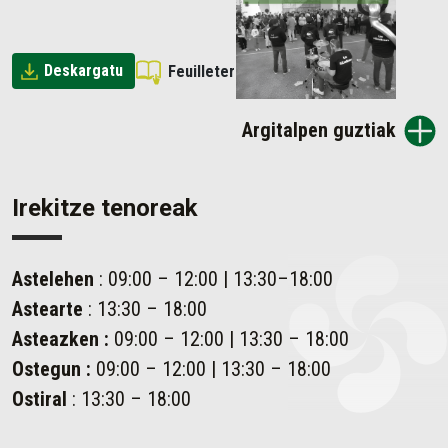
Deskargatu
Feuilleter
Argitalpen guztiak
Irekitze tenoreak
Astelehen
: 09:00 – 12:00 | 13:30–18:00
Astearte
: 13:30 – 18:00
Asteazken
:
09:00 – 12:00 | 13:30 – 18:00
Ostegun
:
09:00 – 12:00 | 13:30 – 18:00
Ostiral
: 13:30 – 18:00