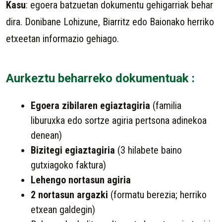
Kasu
: egoera batzuetan dokumentu gehigarriak behar
dira. Donibane Lohizune, Biarritz edo Baionako herriko
etxeetan informazio gehiago.
Aurkeztu beharreko dokumentuak :
Egoera zibilaren egiaztagiria
(familia
liburuxka edo sortze agiria pertsona adinekoa
denean)
Bizitegi egiaztagiria
(3 hilabete baino
gutxiagoko faktura)
Lehengo nortasun agiria
2 nortasun argazki
(formatu berezia; herriko
etxean galdegin)