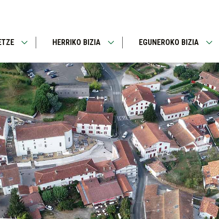
ETZE
HERRIKO BIZIA
EGUNEROKO BIZIA
Open
Open
Op
menu
menu
me