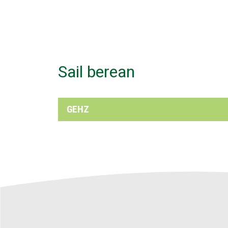
Sail berean
GEHZ