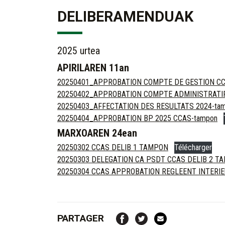
DELIBERAMENDUAK
2025 urtea
APIRILAREN 11an
20250401_APPROBATION COMPTE DE GESTION CC
20250402_APPROBATION COMPTE ADMINISTRATIF
20250403_AFFECTATION DES RESULTATS 2024-ta
20250404_APPROBATION BP 2025 CCAS-tampon
MARXOAREN 24ean
20250302 CCAS DELIB 1 TAMPON
Télécharger
20250303 DELEGATION CA PSDT CCAS DELIB 2 T
20250304 CCAS APPROBATION REGLEENT INTERIE
PARTAGER