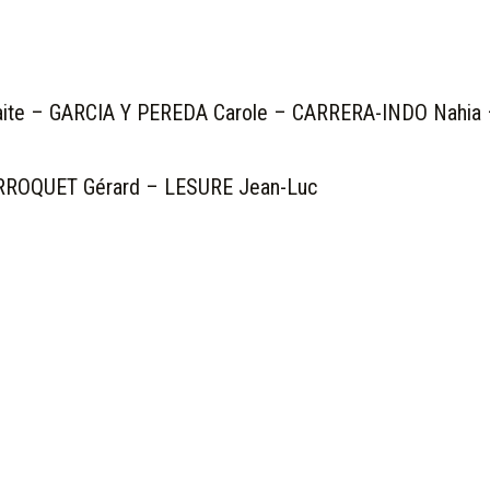
e – GARCIA Y PEREDA Carole – CARRERA-INDO Nahia 
RROQUET Gérard – LESURE Jean-Luc