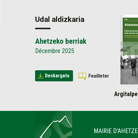
Udal aldizkaria
Ahetzeko berriak
Décembre 2025
Deskargatu
Feuilleter
Argitalpe
Ahetze
MAIRIE D'AHETZE