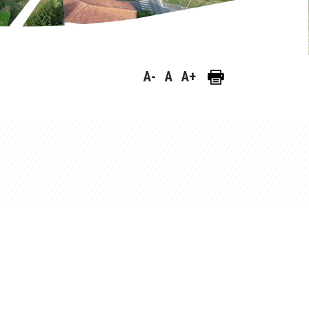
A-
A
A+