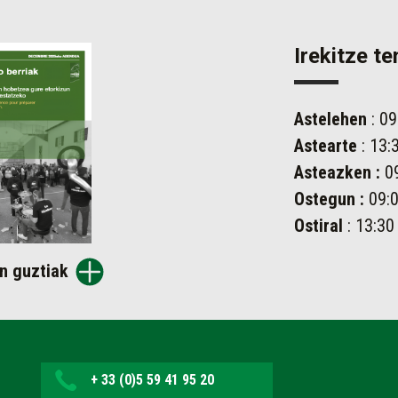
Irekitze t
Astelehen
: 09
Astearte
: 13:
Asteazken
:
09
Ostegun
:
09:0
Ostiral
: 13:30
n guztiak
+ 33 (0)5 59 41 95 20