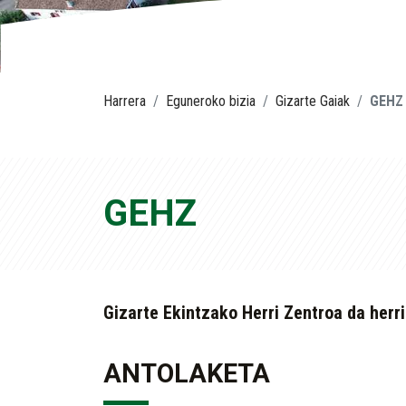
Harrera
Eguneroko bizia
Gizarte Gaiak
GEHZ
GEHZ
Gizarte Ekintzako Herri Zentroa da herr
ANTOLAKETA