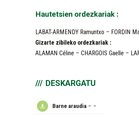
Hautetsien ordezkariak :
LABAT-ARMENDY Ramuntxo – FORDIN Mait
Gizarte zibileko ordezkariak :
ALAMAN Céline – CHARGOIS Gaelle – LA
DESKARGATU
Barne araudia
–
–