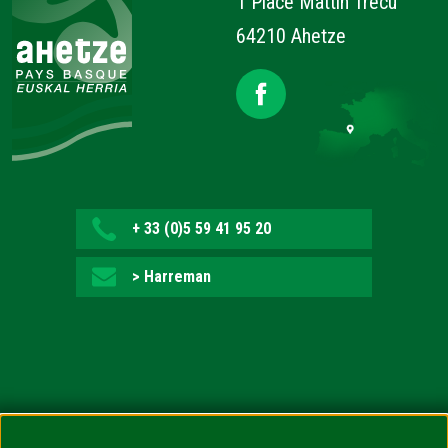
1 Place Mattin Trecu
64210 Ahetze
+ 33 (0)5 59 41 95 20
> Harreman
Irisgarritasuna: ez bete-arazlea (auditoretza zain)