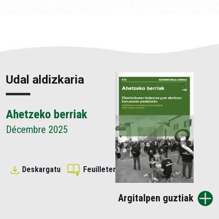
Udal aldizkaria
Ahetzeko berriak
Décembre 2025
Deskargatu
Feuilleter
Argitalpen guztiak