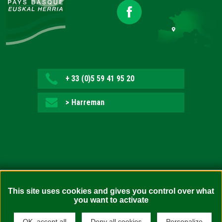
+ 33 (0)5 59 41 95 20
> Harreman
Irisgarritasuna: ez bete-arazlea (auditoretza zain)
This site uses cookies and gives you control over what
you want to activate
Legezko oharrak
Webgunearen mapa
OK, accept all
Deny all cookies
Personalize