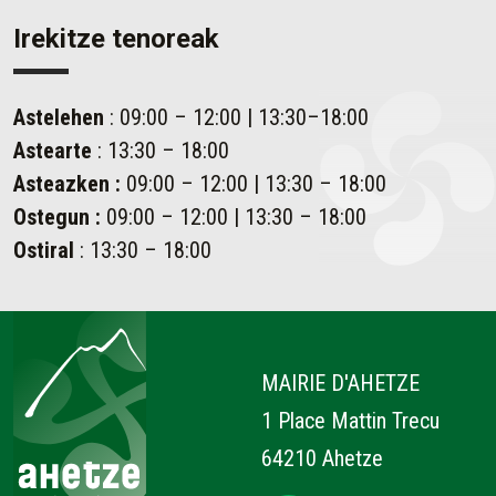
Irekitze tenoreak
Astelehen
: 09:00 – 12:00 | 13:30–18:00
Astearte
: 13:30 – 18:00
Asteazken
:
09:00 – 12:00 | 13:30 – 18:00
Ostegun
:
09:00 – 12:00 | 13:30 – 18:00
Ostiral
: 13:30 – 18:00
Ahetze
MAIRIE D'AHETZE
1 Place Mattin Trecu
64210 Ahetze