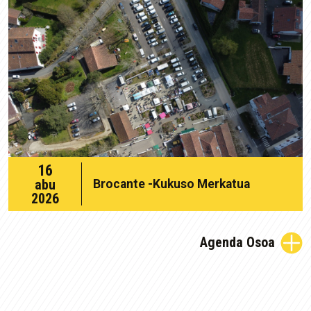
16
16
abu
Brocante -Kukuso Merkatua
abuztua
2026
2026
Agenda Osoa