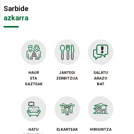
Sarbide
azkarra
HAUR
JANTEGI
SALATU
ETA
ZERBITZUA
ARAZO
GAZTEAK
BAT
HATU
ELKARTEAK
HIRIGINTZA