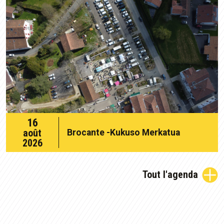
16
16
août
Brocante -Kukuso Merkatua
août
2026
2026
Tout l'agenda