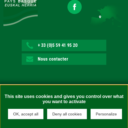
+ 33 (0)5 59 41 95 20
Nous contacter
This site uses cookies and gives you control over what
you want to activate
Accessibilité : non conforme (en attente d’audit)
Confidentialité
OK, accept all
Deny all cookies
Personalize
Mentions légales
Politique de cookies
Plan du site