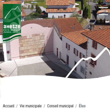
Aller
au
contenu
Ahetze
Accueil
Vie municipale
Conseil municipal
Élus