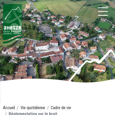
Aller
au
contenu
Ahetze
Accueil
Vie quotidienne
Cadre de vie
Réglementation sur le bruit