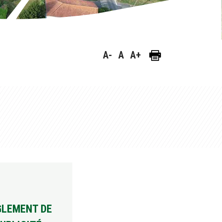
A-
A
A+
GLEMENT DE