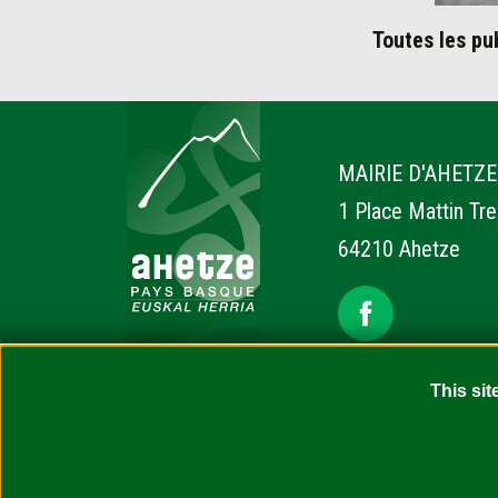
Toutes les pu
Ahetze
MAIRIE D'AHETZE
1 Place Mattin Tr
64210 Ahetze
This sit
Accessibilité : non conforme (en attente d’audit)
Con