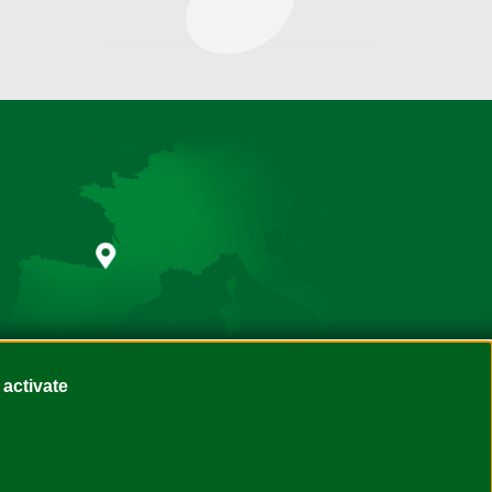
 activate
te
Conception - réalisation :
Novaldi