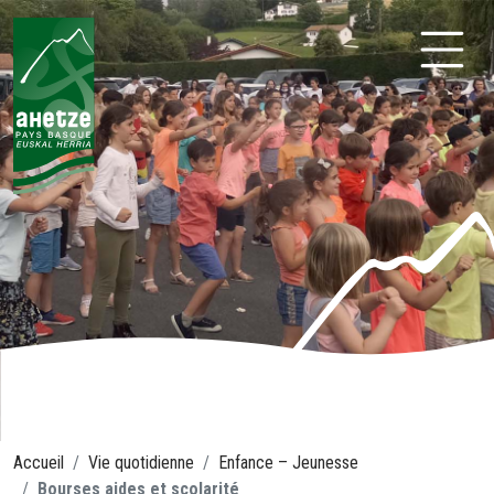
Aller
au
contenu
Ahetze
Accueil
Vie quotidienne
Enfance – Jeunesse
Bourses aides et scolarité