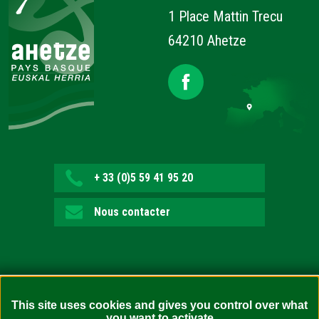
1 Place Mattin Trecu
64210 Ahetze
+ 33 (0)5 59 41 95 20
Nous contacter
This site uses cookies and gives you control over what
you want to activate