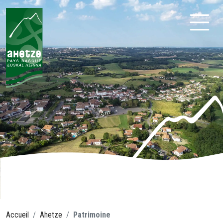
Aller
au
contenu
Ahetze
Accueil
Ahetze
Patrimoine