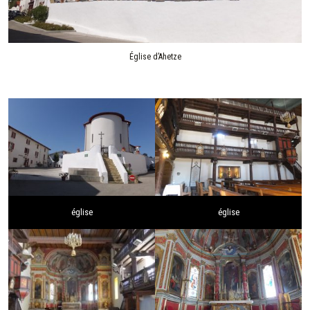
Église d’Ahetze
église
église