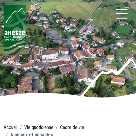
Aller
au
contenu
Ahetze
Accueil
Vie quotidienne
Cadre de vie
Animaux et nuisibles