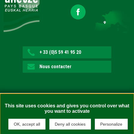
+ 33 (0)5 59 41 95 20
Nous contacter
This site uses cookies and gives you control over what
you want to activate
Accessibilité : non conforme (en attente d’audit)
Confidentialité
OK, accept all
Deny all cookies
Personalize
Mentions légales
Politique de cookies
Plan du site