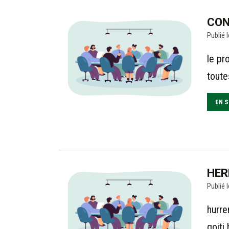
CON
Publié l
le pr
toute
EN S
HER
Publié l
hurre
goiti