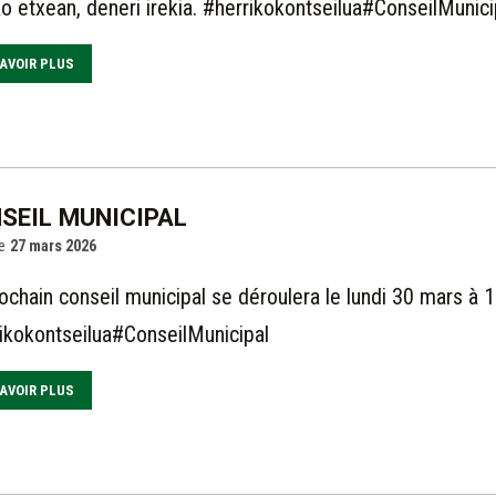
ko etxean, deneri irekia. #herrikokontseilua#ConseilMunici
AVOIR PLUS
SEIL MUNICIPAL
e
27 mars 2026
ochain conseil municipal se déroulera le lundi 30 mars à 1
ikokontseilua#ConseilMunicipal
AVOIR PLUS