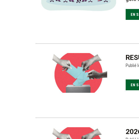
EN S
RES
Publié l
EN S
202