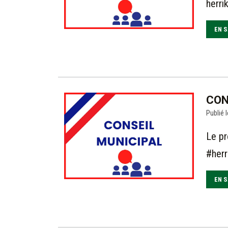
herri
EN S
CON
Publié l
Le pr
#herr
EN S