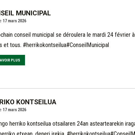
SEIL MUNICIPAL
e
17 mars 2026
ochain conseil municipal se déroulera le mardi 24 février à
s et tous. #herrikokontseilua#ConseilMunicipal
AVOIR PLUS
RIKO KONTSEILUA
e
17 mars 2026
ngo herriko kontseilua otsailaren 24an asteartearekin irag
 herriko etxean, deneri irekia. #herrikokontseilua#ConseilM