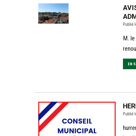
AVI
ADM
Publié l
M. le
renou
EN S
HER
Publié l
hurre