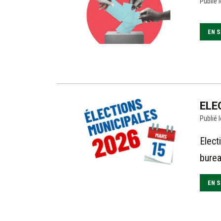
Publié l
EN S
ELE
Publié l
Elect
burea
EN S