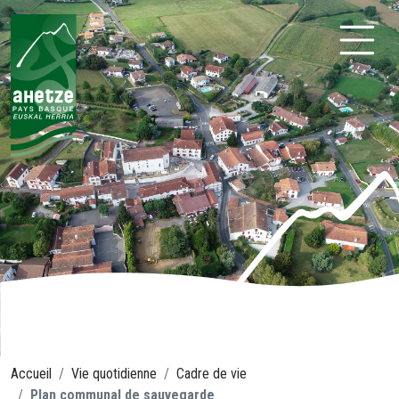
Aller
au
contenu
Ahetze
Accueil
Vie quotidienne
Cadre de vie
Plan communal de sauvegarde