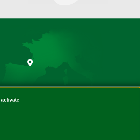
 activate
te
Conception - réalisation :
Novaldi