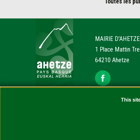
Toutes les pu
Ahetze
MAIRIE D'AHETZE
1 Place Mattin Tr
64210 Ahetze
This sit
Accessibilité : non conforme (en attente d’audit)
Con