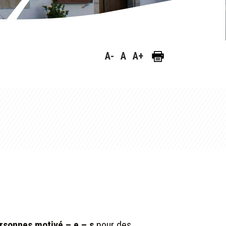
A-
A
A+
ersonnes motivé – e – s
pour des