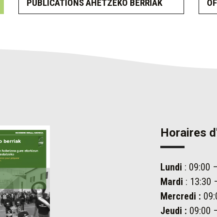
PUBLICATIONS AHETZEKO BERRIAK
OF
Horaires d
Lundi
: 09:00 
Mardi
: 13:30 
Mercredi :
09:
Jeudi :
09:00 –