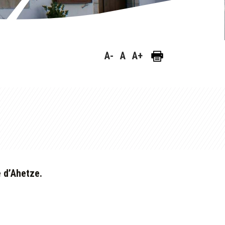
A-
A
A+
 d’Ahetze.