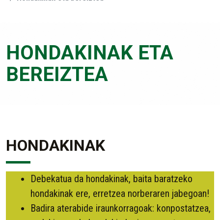
HONDAKINAK ETA
BEREIZTEA
HONDAKINAK
Debekatua da hondakinak, baita baratzeko
hondakinak ere, erretzea norberaren jabegoan!
Badira aterabide iraunkorragoak: konpostatzea,