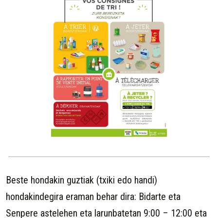
Beste hondakin guztiak (txiki edo handi)
hondakindegira eraman behar dira: Bidarte eta
Senpere astelehen eta larunbatetan 9:00 – 12:00 eta