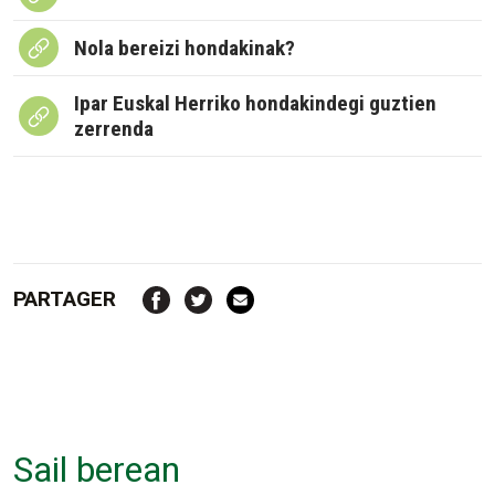
Nola bereizi hondakinak?
Ipar Euskal Herriko hondakindegi guztien
zerrenda
PARTAGER
Sail berean