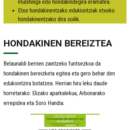
mulshinga edo hondakindegira eramatea.
Etxe hondakinentzako edukiontziak etxeko
hondakinentzako dira soilik.
HONDAKINEN BEREIZTEA
Belaunaldi berrien zaintzeko funtsezkoa da
hondakinen bereizketa egitea eta gero behar den
edukiontzira botatzea. Herrian hiru leku daude
horretarako: Elizako aparkalekua, Arbonarako
errepidea eta Soro Handia.