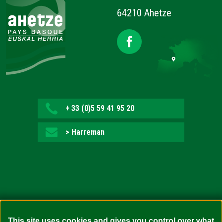
64210 Ahetze
+ 33 (0)5 59 41 95 20
> Harreman
Irisgarritasuna: ez bete-arazlea (auditoretza zain)
This site uses cookies and gives you control over what