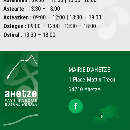
Astearte
: 13:30 – 18:00
Asteazken
:
09:00 – 12:00 | 13:30 – 18:00
Ostegun
:
09:00 – 12:00 | 13:30 – 18:00
Ostiral
: 13:30 – 18:00
Ahetze
MAIRIE D'AHETZE
1 Place Mattin Trecu
64210 Ahetze