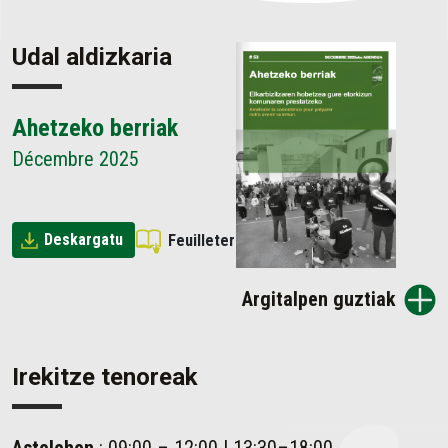
Udal aldizkaria
Ahetzeko berriak
Décembre 2025
Deskargatu
Feuilleter
Argitalpen guztiak
Irekitze tenoreak
Astelehen
: 09:00 – 12:00 | 13:30–18:00