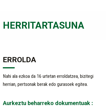
HERRITARTASUNA
ERROLDA
Nahi ala ezkoa da 16 urtetan erroldatzea, bizitegi
herrian, pertsonak berak edo gurasoek egitea.
Aurkeztu beharreko dokumentuak :