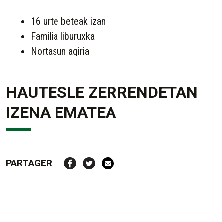
16 urte beteak izan
Familia liburuxka
Nortasun agiria
HAUTESLE ZERRENDETAN
IZENA EMATEA
PARTAGER