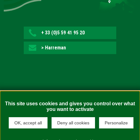
+ 33 (0)5 59 41 95 20
> Harreman
Irisgarritasuna: ez bete-arazlea (auditoretza zain)
This site uses cookies and gives you control over what
you want to activate
Legezko oharrak
Webgunearen mapa
OK, accept all
Deny all cookies
Personalize
Konfidentzialtasun politika
Cookien politika