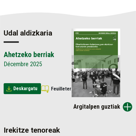
Udal aldizkaria
Ahetzeko berriak
Décembre 2025
Deskargatu
Feuilleter
Argitalpen guztiak
Irekitze tenoreak