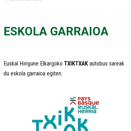
ESKOLA GARRAIOA
Euskal Hirigune Elkargoko
TXIKTXAK
autobus sareak
du eskola garraioa egiten.