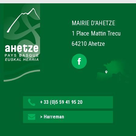
Ahetze
MAIRIE D'AHETZE
1 Place Mattin Trecu
64210 Ahetze
+ 33 (0)5 59 41 95 20
> Harreman