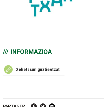
INFORMAZIOA
Xehetasun guztientzat
PARTAGER