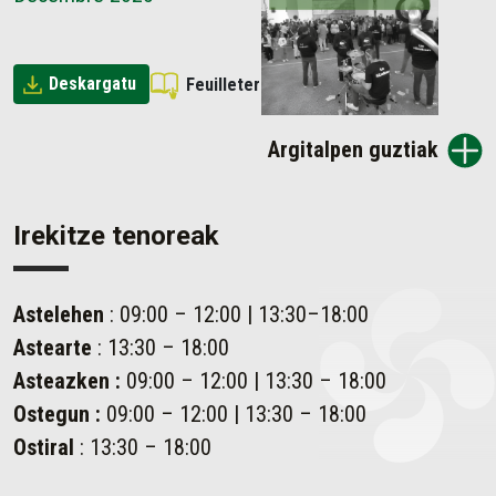
Deskargatu
Feuilleter
Argitalpen guztiak
Irekitze tenoreak
Astelehen
: 09:00 – 12:00 | 13:30–18:00
Astearte
: 13:30 – 18:00
Asteazken
:
09:00 – 12:00 | 13:30 – 18:00
Ostegun
:
09:00 – 12:00 | 13:30 – 18:00
Ostiral
: 13:30 – 18:00