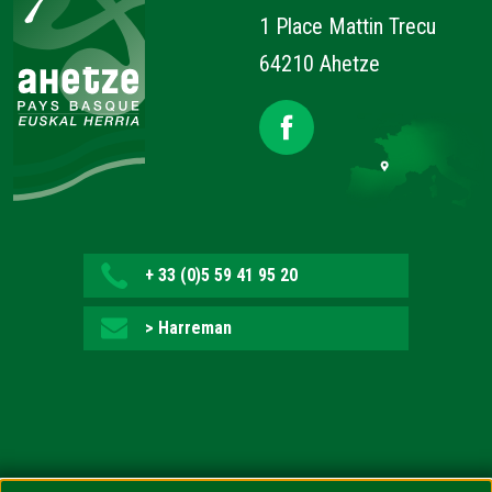
1 Place Mattin Trecu
64210 Ahetze
+ 33 (0)5 59 41 95 20
> Harreman