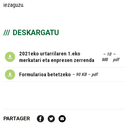
iezaguzu.
DESKARGATU
2021eko urtarrilaren 1.eko
– 10
–
merkatari eta enpresen zerrenda
MB
pdf
Formularioa betetzeko
– 90 KB
– pdf
PARTAGER