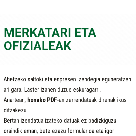
MERKATARI ETA
OFIZIALEAK
Ahetzeko saltoki eta enpresen izendegia eguneratzen
ari gara. Laster izanen duzue eskuragarri.
Anartean,
honako PDF
-an zerrendatuak direnak ikus
ditzakezu.
Bertan izendatua izateko datuak ez badizkiguzu
oraindik eman, bete ezazu formularioa eta igor