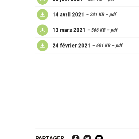
14 avril 2021
– 231 KB
– pdf
13 mars 2021
– 566 KB
– pdf
24 février 2021
– 601 KB
– pdf
PARTAGER