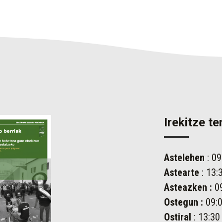
Irekitze t
Astelehen
: 09
Astearte
: 13:
Asteazken
:
09
Ostegun
:
09:0
Ostiral
: 13:30