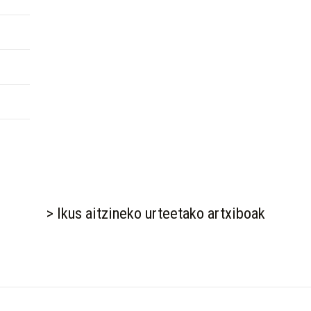
> Ikus aitzineko urteetako artxiboak