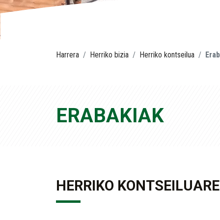
Harrera
Herriko bizia
Herriko kontseilua
Erab
ERABAKIAK
HERRIKO KONTSEILUARE