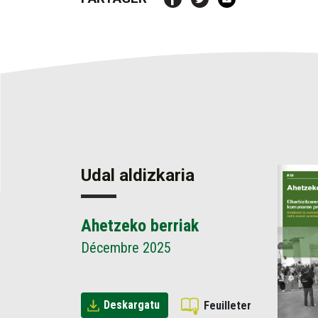
Udal aldizkaria
Ahetzeko berriak
Décembre 2025
Deskargatu
Feuilleter