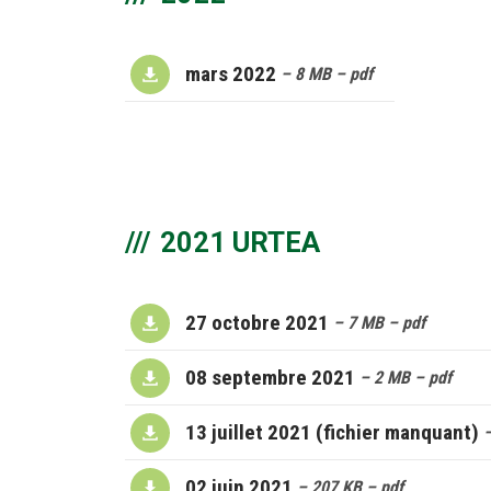
mars 2022
– 8 MB
– pdf
2021 URTEA
27 octobre 2021
– 7 MB
– pdf
08 septembre 2021
– 2 MB
– pdf
13 juillet 2021 (fichier manquant)
02 juin 2021
– 207 KB
– pdf