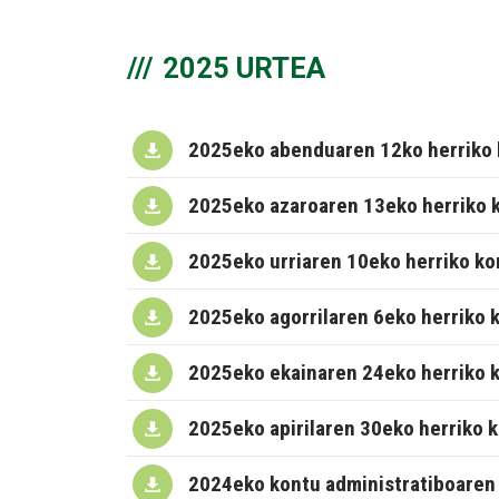
2025 URTEA
2025eko abenduaren 12ko herriko 
2025eko azaroaren 13eko herriko 
2025eko urriaren 10eko herriko k
2025eko agorrilaren 6eko herriko 
2025eko ekainaren 24eko herriko 
2025eko apirilaren 30eko herriko 
2024eko kontu administratiboaren 