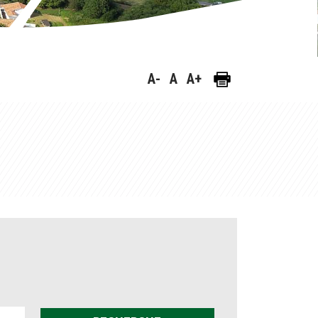
A-
A
A+