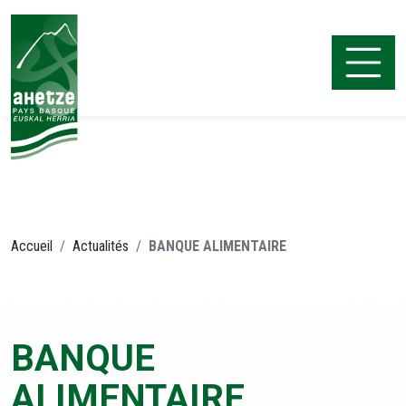
Aller
au
contenu
Ahetze
Accueil
Actualités
BANQUE ALIMENTAIRE
BANQUE
ALIMENTAIRE